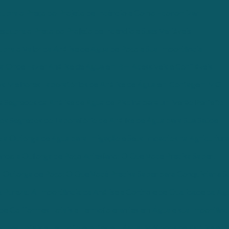
ubra o Preço do Projeto de Incêndio e Como Economizar
scubra o Preço do Projeto de Incêndio e Suas Variáveis
bra o Valor da Análise de Água de Poço e Sua Importância
 Onde Fazer Análise de Água em BH Acessíveis e Confiáveis
s Melhores Laboratórios de Análise de Água em Contagem MG
 Segredos da Análise de Água de Piscina para um Verão Perfeito
os Segredos do Laboratório de Análise de Água para Sua Saúde
a Outorga de Água para Irrigação e Seus Impactos na Agricultura
ndo a Outorga de Poço Artesiano: O Que Você Precisa Saber!
Outorga de Poço: O Que Você Precisa Saber para Conquistar a S
Pureza: A Importância da Análise e Controle de Qualidade da Ág
de Coliformes Totais e Termotolerantes em Água e sua Importânc
ormes Totais e Termotolerantes em Água: Métodos de Análise e I