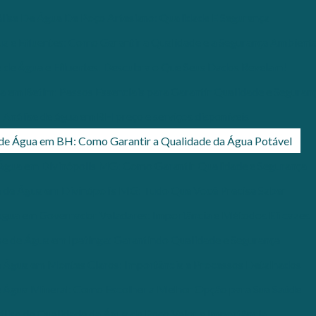
lise De Água De Poço Artesiano: Qualidade E Segurança
ua e Efluentes: Como Garantir a Qualidade e a Segurança Ambienta
e de Água e Efluentes: Descubra o Que Seus Dados Revelam!
a em Betim: Passos Essenciais para Garantir Qualidade e Seguran
Análise de água em BH preço e serviços disponíveis
 de Água em BH: Como Garantir a Qualidade da Água Potável
 Água em Divinópolis MG: Como Garantir Qualidade e Segurança
e de Água em Divinópolis MG: Tudo Que Você Precisa Saber
Água em Governador Valadares: Importância e Métodos Eficazes
se de Água em Ipatinga: Garantindo Qualidade e Segurança
e Água em Montes Claros: Importância e Processos Detalhados
e Água Mineral: Como Escolher a Melhor Opção para Sua Saúde
álise de Qualidade da Água de Poço Valor e Importância