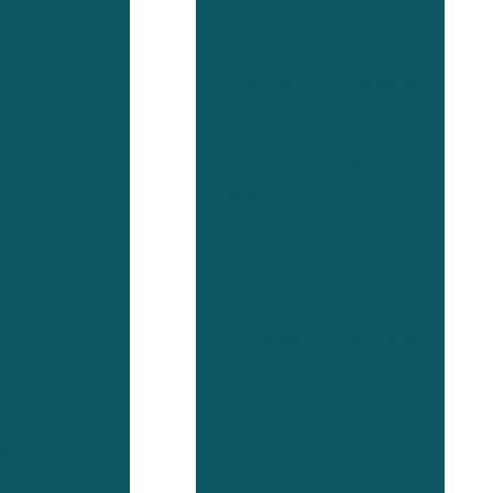
poço
Clorador de pastilhas preço
Clorador para poço artesiano
Clorador para poço preço
Daia ief mg
Determinação de coliformes
totais e termotolerantes em
água
Dosador de cloro automatico
para poço artesiano
Dosador de cloro em pastilha
para poço artesiano
ua
Dosador de cloro para poço
ua
artesiano
ia
Dosador de cloro para poço
semi artesiano
mportância