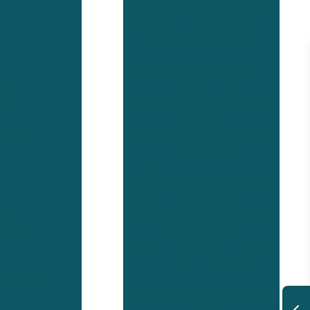
agua para consumo humano
Análise microbiológica da
água de poço artesiano
Analise microbiologica da
agua potavel
?
Análise microbiológica da
ade
água preço
rança
Analise de potabilidade de
agua preço
Analise de potabilidade da
e
água para consumo humano
Analise de qualidade da agua
biente?
de poço artesiano
Analise de qualidade da agua
poço preço
scalização
Analise de qualidade da agua
de poço valor