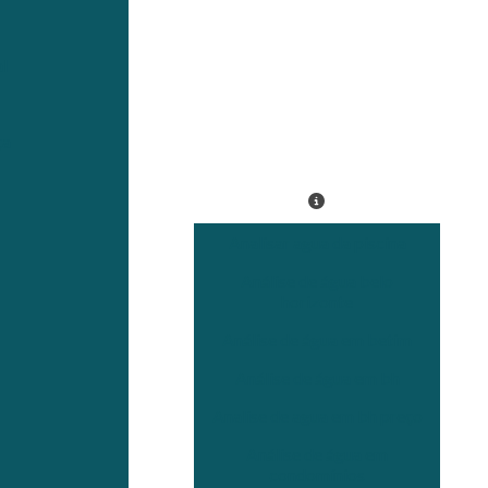
l
ça
Analisar agua da piscina
Análise de água belo
horizonte
Análise de água em betim
Análise de água em bh
Analise de agua em bh preço
Análise de água em
condomínios