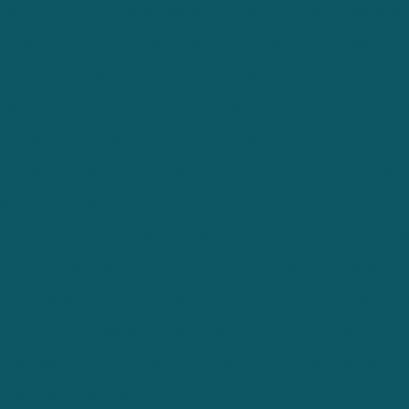
er um Laboratório de Análise de Água em Governador Valadares
colher um Laboratório de Análise de Água em Poconé Alegre
Como funciona um laboratório de análises ambientais
egócio pode ser conciliado com a preservação do meio ambiente
a Análise de Água em Governador Valadares para Garantir Qualid
 Análise de Água em Divinópolis para Garantir Qualidade e Segu
izar uma Análise de Água em Ipatinga para Garantir Qualidade
r uma Análise de Água em Montes Claros para Garantir Qualidad
arizar um imóvel rural
Como tratar água de poço artesiano
cursos minerais de forma a impactar o mínimo possível o meio am
boratório de Análises Ambientais em Juiz de Fora e Seus Serviços
nsáveis pelo meio ambiente no Brasil e quais os seus papéis na fi
e ambiental nas empresas brasileiras e seus resultados positivos