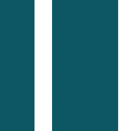
Itaúna
Análise e controle de
qualidade da água
Analise da qualidade da agua
razo
para consumo humano
Analise fisico quimica da
tecimento
agua preço
dade
Analise fisico quimica da
agua relatorio
Análise físico química de
efluentes
e
Analise de gosto e odor na
agua
no?
Análise laboratorial de água
Análise microbiológica de
es
água
Analise microbiologica de