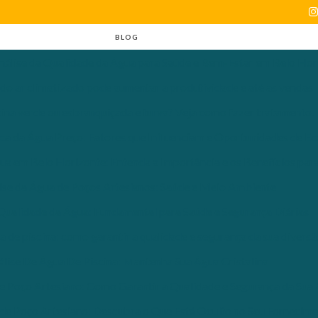
BLOG
nálise da Qualidade da Água para Saúde e Bem-Estar em Belo Hor
 do ar climatizado pode aumentar a produtividade e até as vendas
ina verde ou esbranquiçada e turva? Veja como fazer tratamento.
ica da Água Preço: Fatores que Influenciam e Oportunidades de E
ua em Belo Horizonte: Entenda a Importância e os Benefícios par
ise da Água de Poços Artesianos: Saúde e Meio Ambiente
 Qualidade da Água: Fundamental para Saúde e Segurança Diárias
a de piscina: como garantir a qualidade e segurança da sua divers
álise De Água De Piscina: Mantenha Sua Água Cristalina
e Poço Artesiano: Como Garantir a Qualidade e Segurança da Sua
 de Poço Artesiano: Descubra o Que Está Oculto no Seu Fornecim