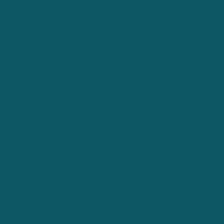
e Qualidade da Água de Poço: Descubra os Preços e Benefícios
ole de Qualidade da Água para Garantir Segurança e Sustentabilid
gica de Água para Consumo Humano: Garantindo Segurança e Qua
Microbiológica de Água: A Chave para Sua Saúde e Segurança!
úvidas mais comuns sobre os Laudos Técnicos Ambientais
 atividades para o mês do meio ambiente em empresas e em casa
elhores revistas sobre meio ambiente – online e impressas
do sistema de captação de água de chuva em empresas e residênci
 em investir em tratamento de efluentes industriais e domésticos
eis com crianças na escola e em casa
Bem-vindo (a) ao nosso no
efícios que sua empresa tem em cuidar do meio ambiente
biental: datas comemorativas importantes sobre sustentabilidad