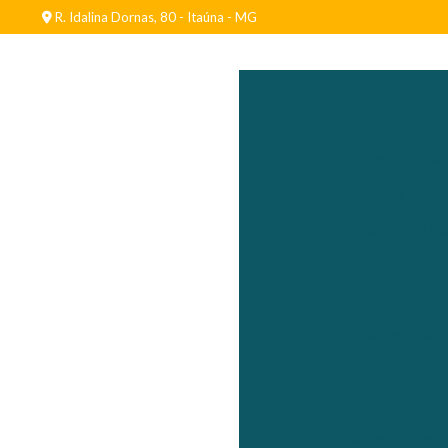
R. Idalina Dornas, 80 - Itaúna - MG
A Importância da A
A qualidade
Água de pisc
Análise Bacteriológ
Análise Completa de Ág
Anál
Análise da
Análise de águ
An
Análise de Água d
Análise de Água