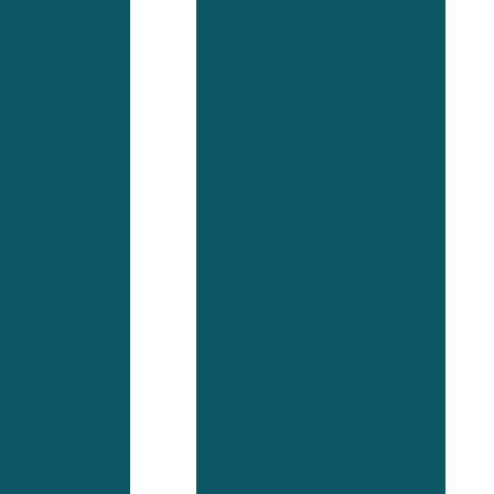
Análise de água em
contagem
ade
Analise de agua em
divinopolis mg
lidade
Análise de água e efluentes
em minas gerais
Análise de água minas gerais
Analise de agua mineral
Analise de agua de piscina
as
Analise de agua de poço
artesiano
Análise de água de poço valor
vo site!
Analise de água subterranea
Análise bacteriológica da
e
água preço