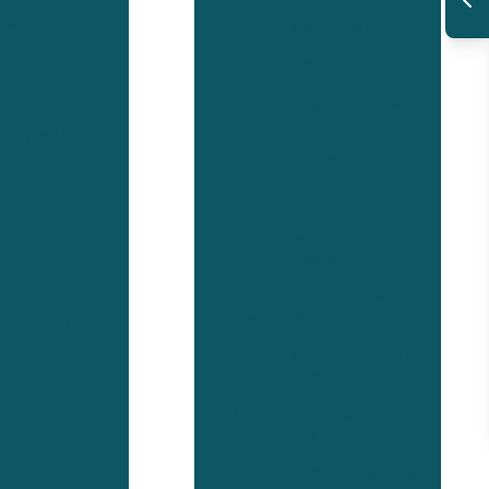
es
Avcb minas gerais
Cadastro mtr
as
Clorador de agua automatico
 de Resíduos
Clorador de água para
consumo humano
Clorador para agua de poço
os
Clorador de água para poço
artesiano
 Seu Projeto
Clorador automático de água
para consumo humano
de e Segurança
Clorador automatico para
poço
de da Sua Água
Clorador automatico para
poço artesiano
Clorador de pastilhas para