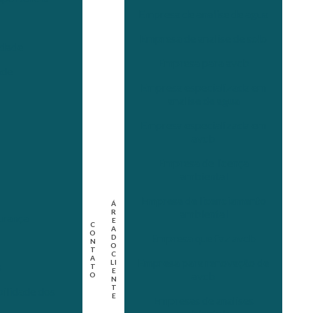
Empresa de analise de agua
Empresa de analise de solo
idade
Empresa para avcb
ade
Empresa especializada em
analise de agua
Empresa especializada em
avcb
Empresa de licença
ambiental
Empresa de licenciamento
Á
ambiental
R
urança
E
C
A
O
Empresa que faz avcb
D
N
O
T
C
A
Empresa para renovação de
LI
s
T
E
avcb
O
N
T
bilidade dos
E
Empresas de analises