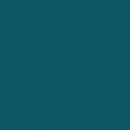
 o Monitoramento de Ruído Ambiental Transforma Nossas Cidad
o um dosador de cloro para poço artesiano transforma sua água!
 um Laboratório de Análise de Água e Efluentes Transforma Vid
ório de Análise de Resíduos Sólidos Pode Transformar a Gestão
mo uma Empresa de Análise de Água Pode Transformar sua Saúde
 uma Empresa de Análise de Solo Pode Transformar Seus Projet
o Melhor Laboratório de Análise Ambiental em Belo Horizonte
atório de Análise Ambiental em BH para Garantir a Qualidade do
ório de Análise de Água em Contagem MG para Garantir Qualida
Melhor Laboratório de Análise de Água em Governador Valadares
ório de Análise de Água em Sete Lagoas para Garantir a Qualida
o Melhor Laboratório de Análises Ambientais em Juiz de Fora
o Preço da Análise de Água em BH e Como Garantir Qualidade