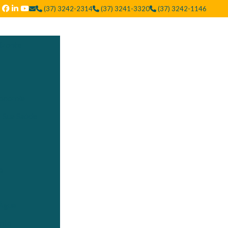
(37) 3242-2314
(37) 3241-3320
(37) 3242-1146
izonte
conomia
a Sua Saúde
ão
 Água
ento