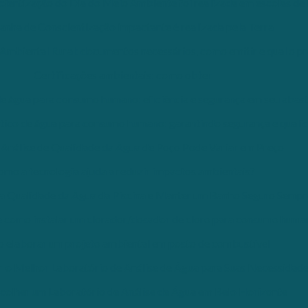
entização do Dia do Meio Ambiente foi realizada em escolas de 
nha de Conscientização impactante é realizada pela Terra
mbiental Rural: documentos necessários, como emitir e qual o p
Certificações ambientais: como obter
e água para consumo humano: eficiência e segurança em seu abas
ico de água para consumo humano: garantindo segurança e quali
Análise de Qualidade da Água de Poço Pode Variar em Preço
omo a tecnologia ajuda a reduzir impactos ambientais?
a Qualidade da Água da Piscina e Manter um Banho Seguro Sempr
como instalar um clorador/dosador de cloro para consumo huma
 elaborar um projeto ambiental em posto de combustível
 o Melhor Laboratório de Análise de Água para Suas Necessidad
olher um Laboratório de Análise de Água em Belo Horizonte