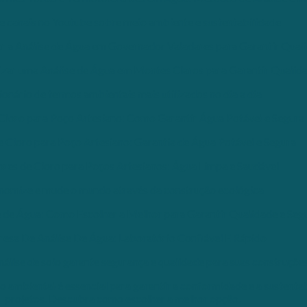
e canais no Youtube sobre meio ambiente e sustentabilidade
ar a Análise de Água em Governador Valadares para Garantir Qual
izar uma Análise de Água em Montes Claros para Garantir Qualid
ionário de termos ambientais mais utilizados no dia a dia
Cloro para Poço Artesiano: Como Garantir Água Potável e Segura
 Cloro para Poço Artesiano: Garantia de Água Potável e Segura
res de Cloro para Poços Artesianos: Água Limpa e Saudável
nomize e mude o mundo através da construção ecológica
 de Água: Como Escolher a Melhor para Garantir Qualidade e Seg
esa De Análise De Água: Laboratório Confiável E Rápido
álise de solo garante segurança e qualidade para suas construçõe
 ambiental é essencial para garantir a conformidade e a sustenta
projetos. Descubra como escolher a melhor opção.