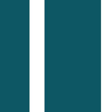
Análise de água em
contagem
ade
Analise de agua em
divinopolis mg
lidade
Análise de água e efluentes
em minas gerais
Análise de água minas gerais
Analise de agua mineral
Analise de agua de piscina
as
Analise de agua de poço
artesiano
Análise de água de poço valor
vo site!
Analise de água subterranea
Análise bacteriológica da
e
água preço