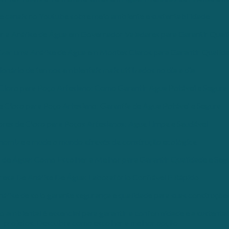
e canais no Youtube sobre meio ambiente e sustentabilidade
ar a Análise de Água em Governador Valadares para Garantir Qual
izar uma Análise de Água em Montes Claros para Garantir Qualid
ionário de termos ambientais mais utilizados no dia a dia
Cloro para Poço Artesiano: Como Garantir Água Potável e Segura
 Cloro para Poço Artesiano: Garantia de Água Potável e Segura
res de Cloro para Poços Artesianos: Água Limpa e Saudável
nomize e mude o mundo através da construção ecológica
 de Água: Como Escolher a Melhor para Garantir Qualidade e Seg
esa De Análise De Água: Laboratório Confiável E Rápido
álise de solo garante segurança e qualidade para suas construçõe
 ambiental é essencial para garantir a conformidade e a sustenta
projetos. Descubra como escolher a melhor opção.