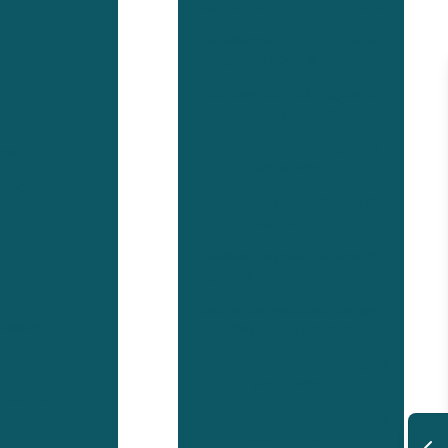
agua para consumo humano
Análise microbiológica da
água de poço artesiano
Analise microbiologica da
agua potavel
?
Análise microbiológica da
ade
água preço
rança
Analise de potabilidade de
agua preço
Analise de potabilidade da
e
água para consumo humano
Analise de qualidade da agua
biente?
de poço artesiano
Analise de qualidade da agua
poço preço
scalização
Analise de qualidade da agua
de poço valor