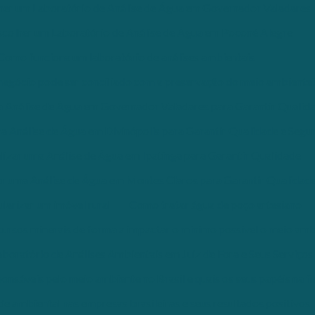
er um Laboratório de Análise de Água em Governador Valadares
colher um Laboratório de Análise de Água em Poconé Alegre
Como funciona um laboratório de análises ambientais
egócio pode ser conciliado com a preservação do meio ambiente
a Análise de Água em Governador Valadares para Garantir Qualid
 Análise de Água em Divinópolis para Garantir Qualidade e Segu
izar uma Análise de Água em Ipatinga para Garantir Qualidade
r uma Análise de Água em Montes Claros para Garantir Qualidad
arizar um imóvel rural
Como tratar água de poço artesiano
cursos minerais de forma a impactar o mínimo possível o meio am
boratório de Análises Ambientais em Juiz de Fora e Seus Serviços
nsáveis pelo meio ambiente no Brasil e quais os seus papéis na fi
e ambiental nas empresas brasileiras e seus resultados positivos