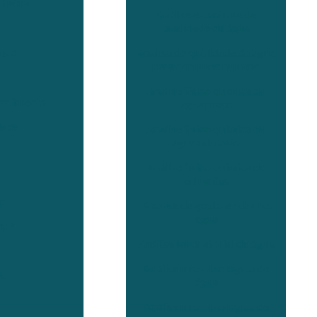
Itaúna
Análise e controle de
qualidade da água
Analise da qualidade da agua
razo
para consumo humano
Analise fisico quimica da
tecimento
agua preço
dade
Analise fisico quimica da
agua relatorio
Análise físico química de
efluentes
e
Analise de gosto e odor na
agua
no?
Análise laboratorial de água
Análise microbiológica de
es
água
Analise microbiologica de