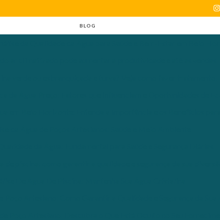
BLOG
nálise da Qualidade da Água para Saúde e Bem-Estar em Belo Hor
 do ar climatizado pode aumentar a produtividade e até as vendas
ina verde ou esbranquiçada e turva? Veja como fazer tratamento.
ica da Água Preço: Fatores que Influenciam e Oportunidades de E
ua em Belo Horizonte: Entenda a Importância e os Benefícios par
ise da Água de Poços Artesianos: Saúde e Meio Ambiente
 Qualidade da Água: Fundamental para Saúde e Segurança Diárias
a de piscina: como garantir a qualidade e segurança da sua divers
álise De Água De Piscina: Mantenha Sua Água Cristalina
e Poço Artesiano: Como Garantir a Qualidade e Segurança da Sua
 de Poço Artesiano: Descubra o Que Está Oculto no Seu Fornecim