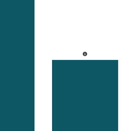
l
ça
Analisar agua da piscina
Análise de água belo
horizonte
Análise de água em betim
Análise de água em bh
Analise de agua em bh preço
Análise de água em
condomínios