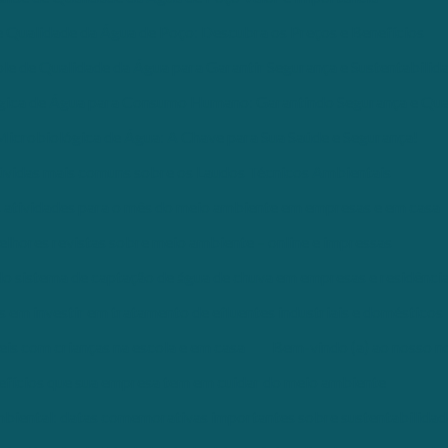
e Qualidade da Água de Poço: Descubra os Preços e Benefícios
ole de Qualidade da Água para Garantir Segurança e Sustentabilid
gica de Água para Consumo Humano: Garantindo Segurança e Qua
Microbiológica de Água: A Chave para Sua Saúde e Segurança!
úvidas mais comuns sobre os Laudos Técnicos Ambientais
 atividades para o mês do meio ambiente em empresas e em casa
elhores revistas sobre meio ambiente – online e impressas
do sistema de captação de água de chuva em empresas e residênci
 em investir em tratamento de efluentes industriais e domésticos
eis com crianças na escola e em casa
Bem-vindo (a) ao nosso no
efícios que sua empresa tem em cuidar do meio ambiente
biental: datas comemorativas importantes sobre sustentabilidad