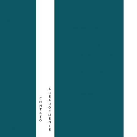
Empresa de analise de agua
Empresa de analise de solo
idade
Empresa para avcb
ade
Empresa especializada em
analise de agua
Empresa especializada em
avcb
Empresa de licença
ambiental
Empresa de licenciamento
Á
ambiental
R
urança
E
C
A
O
Empresa que faz avcb
D
N
O
T
C
A
Empresa para renovação de
LI
s
T
E
avcb
O
N
T
bilidade dos
E
Empresas de analises