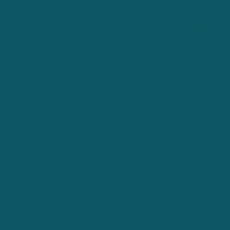
 o Monitoramento de Ruído Ambiental Transforma Nossas Cidad
o um dosador de cloro para poço artesiano transforma sua água!
 um Laboratório de Análise de Água e Efluentes Transforma Vid
ório de Análise de Resíduos Sólidos Pode Transformar a Gestão
mo uma Empresa de Análise de Água Pode Transformar sua Saúde
 uma Empresa de Análise de Solo Pode Transformar Seus Projet
o Melhor Laboratório de Análise Ambiental em Belo Horizonte
atório de Análise Ambiental em BH para Garantir a Qualidade do
ório de Análise de Água em Contagem MG para Garantir Qualida
Melhor Laboratório de Análise de Água em Governador Valadares
ório de Análise de Água em Sete Lagoas para Garantir a Qualida
o Melhor Laboratório de Análises Ambientais em Juiz de Fora
o Preço da Análise de Água em BH e Como Garantir Qualidade