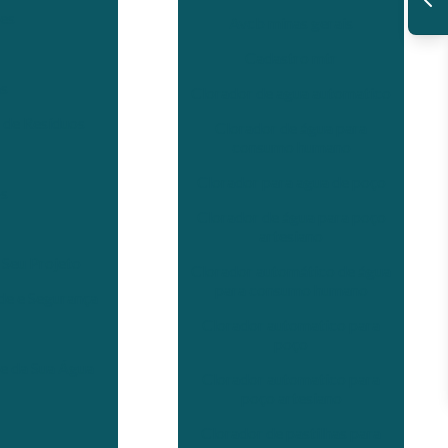
es
Avcb minas gerais
Cadastro mtr
as
Clorador de agua automatico
 de Resíduos
Clorador de água para
consumo humano
Clorador para agua de poço
os
Clorador de água para poço
artesiano
 Seu Projeto
Clorador automático de água
para consumo humano
de e Segurança
Clorador automatico para
poço
de da Sua Água
Clorador automatico para
poço artesiano
Clorador de pastilhas para