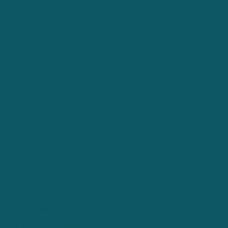
ubra o Preço do Projeto de Incêndio e Como Economizar
scubra o Preço do Projeto de Incêndio e Suas Variáveis
bra o Valor da Análise de Água de Poço e Sua Importância
 Onde Fazer Análise de Água em BH Acessíveis e Confiáveis
s Melhores Laboratórios de Análise de Água em Contagem MG
 Segredos da Análise de Água de Piscina para um Verão Perfeito
os Segredos do Laboratório de Análise de Água para Sua Saúde
a Outorga de Água para Irrigação e Seus Impactos na Agricultura
ndo a Outorga de Poço Artesiano: O Que Você Precisa Saber!
Outorga de Poço: O Que Você Precisa Saber para Conquistar a S
Pureza: A Importância da Análise e Controle de Qualidade da Ág
de Coliformes Totais e Termotolerantes em Água e sua Importânc
ormes Totais e Termotolerantes em Água: Métodos de Análise e I