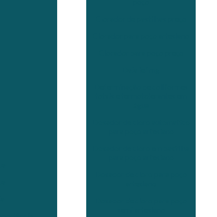
poço
Clorador de pastilhas preço
Clorador para poço artesiano
Clorador para poço preço
Daia ief mg
Determinação de coliformes
totais e termotolerantes em
água
Dosador de cloro automatico
para poço artesiano
Dosador de cloro em pastilha
para poço artesiano
ua
Dosador de cloro para poço
ua
artesiano
ia
Dosador de cloro para poço
semi artesiano
mportância