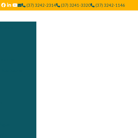
(37) 3242-2314
(37) 3241-3320
(37) 3242-1146
izonte
conomia
a Sua Saúde
ão
 Água
ento