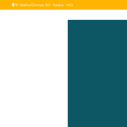
R. Idalina Dornas, 80 - Itaúna - MG
A Importância da A
A qualidade
Água de pisc
Análise Bacteriológ
Análise Completa de Ág
Anál
Análise da
Análise de águ
An
Análise de Água d
Análise de Água