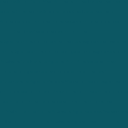
entização do Dia do Meio Ambiente foi realizada em escolas de 
nha de Conscientização impactante é realizada pela Terra
mbiental Rural: documentos necessários, como emitir e qual o p
Certificações ambientais: como obter
e água para consumo humano: eficiência e segurança em seu abas
ico de água para consumo humano: garantindo segurança e quali
Análise de Qualidade da Água de Poço Pode Variar em Preço
omo a tecnologia ajuda a reduzir impactos ambientais?
a Qualidade da Água da Piscina e Manter um Banho Seguro Sempr
como instalar um clorador/dosador de cloro para consumo huma
 elaborar um projeto ambiental em posto de combustível
 o Melhor Laboratório de Análise de Água para Suas Necessidad
olher um Laboratório de Análise de Água em Belo Horizonte