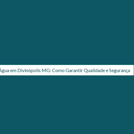
lise De Água De Poço Artesiano: Qualidade E Segurança
ua e Efluentes: Como Garantir a Qualidade e a Segurança Ambienta
e de Água e Efluentes: Descubra o Que Seus Dados Revelam!
a em Betim: Passos Essenciais para Garantir Qualidade e Seguran
Análise de água em BH preço e serviços disponíveis
 de Água em BH: Como Garantir a Qualidade da Água Potável
 Água em Divinópolis MG: Como Garantir Qualidade e Segurança
e de Água em Divinópolis MG: Tudo Que Você Precisa Saber
Água em Governador Valadares: Importância e Métodos Eficazes
se de Água em Ipatinga: Garantindo Qualidade e Segurança
e Água em Montes Claros: Importância e Processos Detalhados
e Água Mineral: Como Escolher a Melhor Opção para Sua Saúde
álise de Qualidade da Água de Poço Valor e Importância