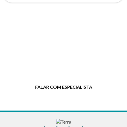
Entre em contato agora mesmo!
Clique no botão e entre em contato
para tirar dúvidas ou solicitar um
orçamento.
FALAR COM ESPECIALISTA