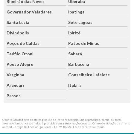
Ribeirão das Neves
Uberaba
Governador Valadares
Ipatinga
Santa Luzia
Sete Lagoas
Divinópolis
Ibirité
Poços de Caldas
Patos de Minas
Teófilo Otoni
Sabará
Pouso Alegre
Barbacena
Varginha
Conselheiro Lafeiete
Araguari
Itabira
Passos
O conteúdo do texto desta página é de direito reservado. Sua reprodução, parcial ou total,
mesmo citando nossos links, é proibida sem a autorização do autor. Crime de violação de direito
autoral – artigo 184 do Código Penal –
Lei 9610/98 - Lei de direitos autorais
.