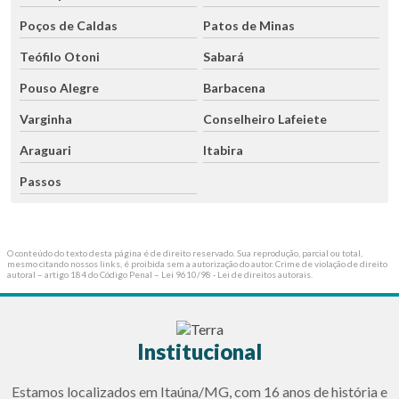
Poços de Caldas
Patos de Minas
Teófilo Otoni
Sabará
Pouso Alegre
Barbacena
Varginha
Conselheiro Lafeiete
Araguari
Itabira
Passos
O conteúdo do texto desta página é de direito reservado. Sua reprodução, parcial ou total,
mesmo citando nossos links, é proibida sem a autorização do autor. Crime de violação de direito
autoral – artigo 184 do Código Penal –
Lei 9610/98 - Lei de direitos autorais
.
Institucional
Estamos localizados em Itaúna/MG, com 16 anos de história e