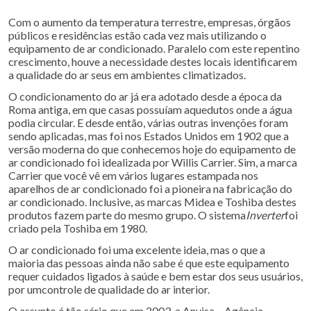
Com o aumento da temperatura terrestre, empresas, órgãos
públicos e residências estão cada vez mais utilizando o
equipamento de ar condicionado. Paralelo com este repentino
crescimento, houve a necessidade destes locais identificarem
a qualidade do ar seus em ambientes climatizados.
O condicionamento do ar já era adotado desde a época da
Roma antiga, em que casas possuíam aquedutos onde a água
podia circular. E desde então, várias outras invenções foram
sendo aplicadas, mas foi nos Estados Unidos em 1902 que a
versão moderna do que conhecemos hoje do equipamento de
ar condicionado foi idealizada por Willis Carrier. Sim, a marca
Carrier que você vê em vários lugares estampada nos
aparelhos de ar condicionado foi a pioneira na fabricação do
ar condicionado. Inclusive, as marcas Midea e Toshiba destes
produtos fazem parte do mesmo grupo. O sistema
Inverter
foi
criado pela Toshiba em 1980.
O ar condicionado foi uma excelente ideia, mas o que a
maioria das pessoas ainda não sabe é que este equipamento
requer cuidados ligados à saúde e bem estar dos seus usuários,
por umcontrole de qualidade do ar interior.
O assunto é tão sério que em 2003, a Anvisa – Agência