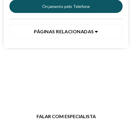
Orçamento pelo Telefone
PÁGINAS RELACIONADAS
Clique no botão e entre em contato
para tirar dúvidas ou solicitar um
orçamento.
FALAR COM ESPECIALISTA