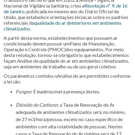
Nacional de Vigilância Sanitária, criou a
Resolução nº 9, de 16
de Janeiro
, publicada no mesmo ano do Diário Oficial da
União, que estabelece orientações técnicas sobre os padrões
referenciais da
qualidade do ar deinteriores em ambientes
climatizados
.
A partir desta norma, estabelecimentos que possuem ar
condicionado devem possuir umPlano de Manutenção,
Operação e Controle (PMOC)dos equipamentos. Por meio
desta resolução, tornou-se obrigatório que estabelecimentos
façam Análise da qualidade do ar em ambientes climatizados,
seja em ambientes de trabalho ou de uso geral coletivo.
Os parâmetros contidos nAnálise do are permitidos conforme
a lei são:
Fungos
: É inadmissível a presença destes.
Dióxido de Carbono
: a Taxa de Renovação do Ar
adequada de ambientes climatizados será, no mínimo,
de 27 m3/hora/pessoa, exceto no caso específico de
ambientes com alta rotatividade de pessoas. Nestes
casos a Taxa de Renovação do Ar mínima será de 17