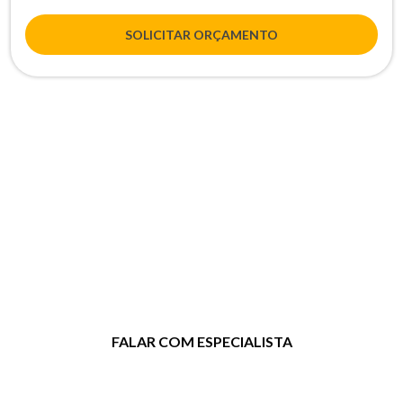
SOLICITAR ORÇAMENTO
Entre em contato agora mesmo!
Clique no botão e entre em contato
para tirar dúvidas ou solicitar um
orçamento.
FALAR COM ESPECIALISTA