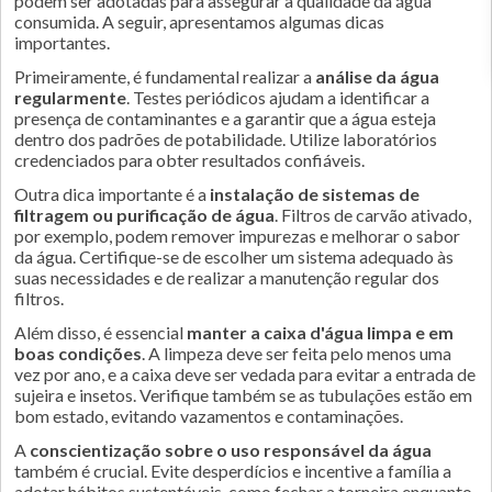
podem ser adotadas para assegurar a qualidade da água
consumida. A seguir, apresentamos algumas dicas
importantes.
Primeiramente, é fundamental realizar a
análise da água
regularmente
. Testes periódicos ajudam a identificar a
presença de contaminantes e a garantir que a água esteja
dentro dos padrões de potabilidade. Utilize laboratórios
credenciados para obter resultados confiáveis.
Outra dica importante é a
instalação de sistemas de
filtragem ou purificação de água
. Filtros de carvão ativado,
por exemplo, podem remover impurezas e melhorar o sabor
da água. Certifique-se de escolher um sistema adequado às
suas necessidades e de realizar a manutenção regular dos
filtros.
Além disso, é essencial
manter a caixa d'água limpa e em
boas condições
. A limpeza deve ser feita pelo menos uma
vez por ano, e a caixa deve ser vedada para evitar a entrada de
sujeira e insetos. Verifique também se as tubulações estão em
bom estado, evitando vazamentos e contaminações.
A
conscientização sobre o uso responsável da água
também é crucial. Evite desperdícios e incentive a família a
adotar hábitos sustentáveis, como fechar a torneira enquanto