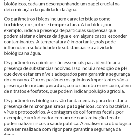
biológicos, cada um desempenhando um papel crucial na
determinação da qualidade da água.
Os parâmetros físicos incluem características como
turbidez
,
cor
,
odor
e
temperatura
. A turbidez, por
exemplo, indica a presença de partículas suspensas que
podem afetar a clareza da água e, em alguns casos, esconder
contaminantes. A temperatura é importante, pois pode
influenciar a solubilidade de substâncias e a atividade
biológica na água.
Os parâmetros químicos são essenciais para identificar a
presença de substâncias nocivas. Isso inclui a medição de
pH
,
que deve estar em níveis adequados para garantir a segurança
do consumo. Outros parâmetros químicos importantes são a
presença de
metais pesados
, como chumbo e mercúrio, além
de nitratos e fosfatos, que podem indicar poluição agrícola.
Os parâmetros biológicos são fundamentais para detectar a
presença de
microrganismos patogênicos
, como bactérias,
vírus e protozoários. A contagem de coliformes fecais, por
exemplo, é um indicador comum de contaminação fecal e
pode sinalizar riscos à saúde pública. A análise microbiológica
deve ser realizada com rigor para garantir a segurança da
água.