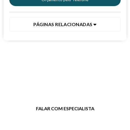
PÁGINAS RELACIONADAS
Entre em contato agora mesmo!
Clique no botão e entre em contato
para tirar dúvidas ou solicitar um
orçamento.
FALAR COM ESPECIALISTA