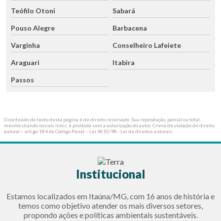
Teófilo Otoni
Sabará
Pouso Alegre
Barbacena
Varginha
Conselheiro Lafeiete
Araguari
Itabira
Passos
O conteúdo do texto desta página é de direito reservado. Sua reprodução, parcial ou total,
mesmo citando nossos links, é proibida sem a autorização do autor. Crime de violação de direito
autoral – artigo 184 do Código Penal –
Lei 9610/98 - Lei de direitos autorais
.
Institucional
Estamos localizados em Itaúna/MG, com 16 anos de história e
temos como objetivo atender os mais diversos setores,
propondo ações e políticas ambientais sustentáveis.