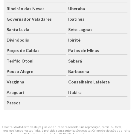
Ribeirão das Neves
Uberaba
Governador Valadares
Ipatinga
Santa Luzia
Sete Lagoas
Divinópolis
Ibirité
Poços de Caldas
Patos de Minas
Teófilo Otoni
Sabará
Pouso Alegre
Barbacena
Varginha
Conselheiro Lafeiete
Araguari
Itabira
Passos
O conteúdo do texto desta página é de direito reservado. Sua reprodução, parcial ou total,
mesmo citando nossos links, é proibida sem a autorização do autor. Crime de violação de direito