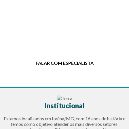
Entre em contato agora mesmo!
Clique no botão e entre em contato
para tirar dúvidas ou solicitar um
orçamento.
FALAR COM ESPECIALISTA
Institucional
Estamos localizados em Itaúna/MG, com 16 anos de história e
temos como objetivo atender os mais diversos setores,