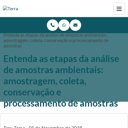
Home
Blog
Entenda as etapas da análise de amostras ambientais:
amostragem, coleta, conservação e processamento de
amostras
Entenda as etapas da análise
de amostras ambientais:
amostragem, coleta,
conservação e
processamento de amostras
Por: Terra - 01 de Novembro de 2018