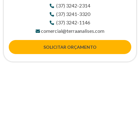
(37) 3242-2314
(37) 3241-3320
(37) 3242-1146
comercial@terraanalises.com
SOLICITAR ORÇAMENTO
Entre em contato agora mesmo!
Clique no botão e entre em contato
para tirar dúvidas ou solicitar um
orçamento.