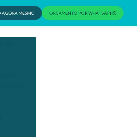
O AGORA MESMO
ORÇAMENTO POR WHATSAPP
izonte
conomia
a Sua Saúde
ão