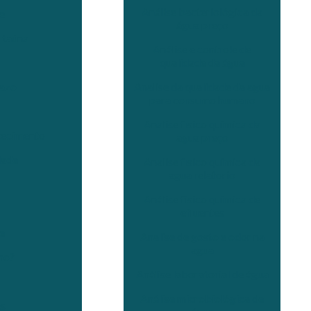
Análise bacteriológica da
e
água preço
Itaúna
Análise e controle de
qualidade da água
Analise da qualidade da agua
razo
para consumo humano
Analise fisico quimica da
tecimento
agua preço
dade
Analise fisico quimica da
agua relatorio
Análise físico química de
efluentes
e
Analise de gosto e odor na
agua
no?
Análise laboratorial de água
Análise microbiológica de
es