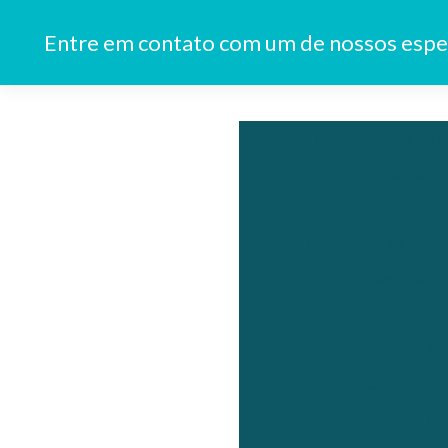
Entre em contato com um de nossos espec
A Importância da A
A qualidade
Água de pisc
Análise Bacteriológ
Análise Completa de Ág
Anál
Análise da
Análise de águ
An