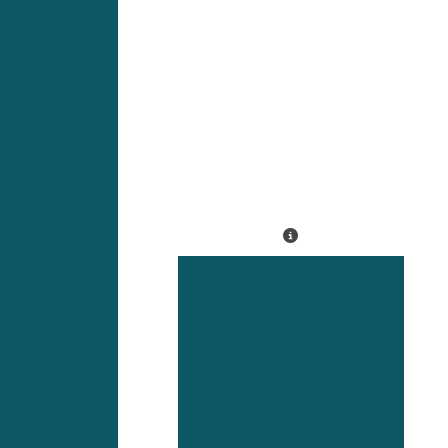
 Água
ento
l
ça
Analisar agua da piscina
Análise de água belo
horizonte
Análise de água em betim
Análise de água em bh
Analise de agua em bh preço