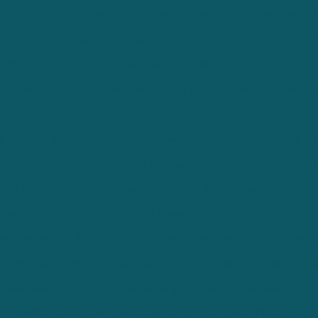
biental: datas comemorativas importantes sobre sustentabilidad
entização do Dia do Meio Ambiente foi realizada em escolas de 
nha de Conscientização impactante é realizada pela Terra
mbiental Rural: documentos necessários, como emitir e qual o p
Certificações ambientais: como obter
e água para consumo humano: eficiência e segurança em seu abas
ico de água para consumo humano: garantindo segurança e quali
Análise de Qualidade da Água de Poço Pode Variar em Preço
omo a tecnologia ajuda a reduzir impactos ambientais?
a Qualidade da Água da Piscina e Manter um Banho Seguro Sempr
como instalar um clorador/dosador de cloro para consumo huma
 elaborar um projeto ambiental em posto de combustível
 o Melhor Laboratório de Análise de Água para Suas Necessidad