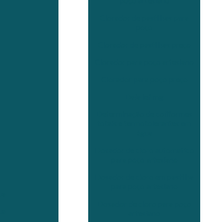
poço artesiano
Clorador de pastilhas para
poço
Clorador de pastilhas preço
Clorador para poço artesiano
Clorador para poço preço
Daia ief mg
Determinação de coliformes
totais e termotolerantes em
água
Dosador de cloro automatico
para poço artesiano
Dosador de cloro em pastilha
para poço artesiano
ua
Dosador de cloro para poço
ua
artesiano