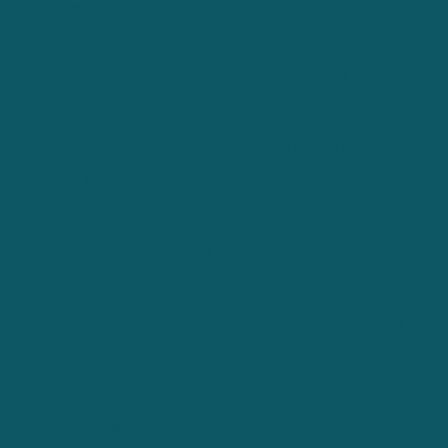
e Poço Artesiano: Como Garantir a Qualidade e Segurança da Sua
 de Poço Artesiano: Descubra o Que Está Oculto no Seu Fornecim
lise De Água De Poço Artesiano: Qualidade E Segurança
ua e Efluentes: Como Garantir a Qualidade e a Segurança Ambienta
e de Água e Efluentes: Descubra o Que Seus Dados Revelam!
a em Betim: Passos Essenciais para Garantir Qualidade e Seguran
Análise de água em BH preço e serviços disponíveis
 de Água em BH: Como Garantir a Qualidade da Água Potável
 Água em Divinópolis MG: Como Garantir Qualidade e Segurança
e de Água em Divinópolis MG: Tudo Que Você Precisa Saber
Água em Governador Valadares: Importância e Métodos Eficazes
se de Água em Ipatinga: Garantindo Qualidade e Segurança
e Água em Montes Claros: Importância e Processos Detalhados