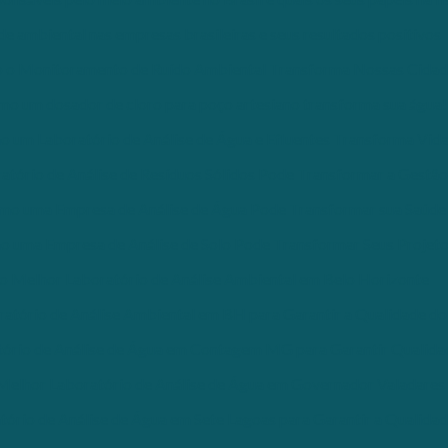
e ambiental nas empresas brasileiras e seus resultados positivos
 o Monitoramento de Ruído Ambiental Transforma Nossas Cidad
o um dosador de cloro para poço artesiano transforma sua água!
 um Laboratório de Análise de Água e Efluentes Transforma Vid
ório de Análise de Resíduos Sólidos Pode Transformar a Gestão
mo uma Empresa de Análise de Água Pode Transformar sua Saúde
 uma Empresa de Análise de Solo Pode Transformar Seus Projet
o Melhor Laboratório de Análise Ambiental em Belo Horizonte
atório de Análise Ambiental em BH para Garantir a Qualidade do
ório de Análise de Água em Contagem MG para Garantir Qualida
Melhor Laboratório de Análise de Água em Governador Valadares
ório de Análise de Água em Sete Lagoas para Garantir a Qualida