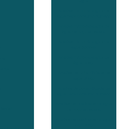
água
Analise microbiologica de
agua para consumo humano
Análise microbiológica da
água de poço artesiano
Analise microbiologica da
agua potavel
?
Análise microbiológica da
ade
água preço
rança
Analise de potabilidade de
agua preço
Analise de potabilidade da
e
água para consumo humano
Analise de qualidade da agua
biente?
de poço artesiano
Analise de qualidade da agua
poço preço
scalização