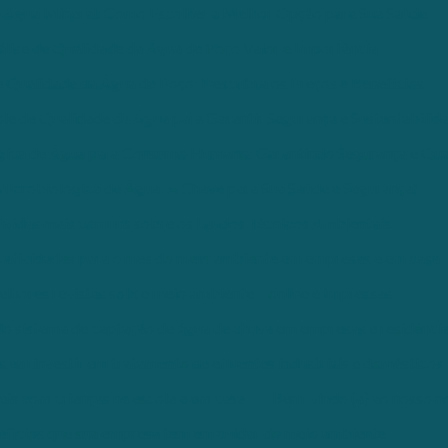
e Água Mineral: Como Escolher a Melhor Opção para Sua Saúde
álise de Qualidade da Água de Poço Valor e Importância
e Qualidade da Água de Poço: Descubra os Preços e Benefícios
ole de Qualidade da Água para Garantir Segurança e Sustentabilid
gica de Água para Consumo Humano: Garantindo Segurança e Qua
Microbiológica de Água: A Chave para Sua Saúde e Segurança!
úvidas mais comuns sobre os Laudos Técnicos Ambientais
 atividades para o mês do meio ambiente em empresas e em casa
elhores revistas sobre meio ambiente – online e impressas
do sistema de captação de água de chuva em empresas e residênci
 em investir em tratamento de efluentes industriais e domésticos
eis com crianças na escola e em casa
Bem-vindo (a) ao nosso no
efícios que sua empresa tem em cuidar do meio ambiente