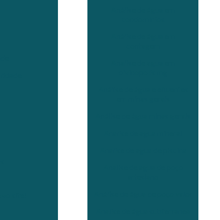
Análise de água em
condomínios
Análise de água em
contagem
ade
Analise de agua em
divinopolis mg
lidade
Análise de água e efluentes
em minas gerais
Análise de água minas gerais
Analise de agua mineral
Analise de agua de piscina
as
Analise de agua de poço
artesiano
Análise de água de poço valor
vo site!
Analise de água subterranea