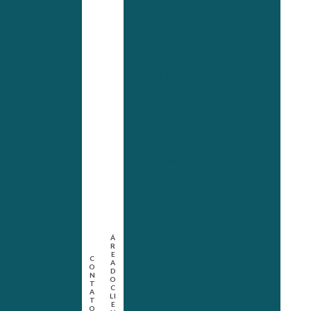
ia
Dosador de cloro para poço
semi artesiano
mportância
Empresa de analise de agua
Empresa de analise de solo
idade
Empresa para avcb
ade
Empresa especializada em
analise de agua
Empresa especializada em
avcb
Empresa de licença
ambiental
Empresa de licenciamento
Á
ambiental
R
urança
E
C
A
O
Empresa que faz avcb
D
N
O
T
C
A
Empresa para renovação de
LI
s
T
E
avcb
O