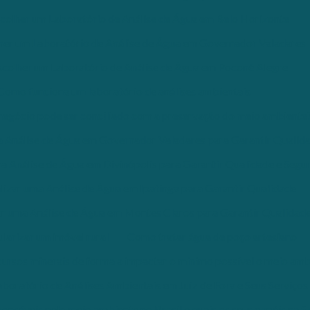
olher um Laboratório de Análise de Água em Belo Horizonte
er um Laboratório de Análise de Água em Governador Valadares
colher um Laboratório de Análise de Água em Poconé Alegre
Como funciona um laboratório de análises ambientais
egócio pode ser conciliado com a preservação do meio ambiente
a Análise de Água em Governador Valadares para Garantir Qualid
 Análise de Água em Divinópolis para Garantir Qualidade e Segu
izar uma Análise de Água em Ipatinga para Garantir Qualidade
r uma Análise de Água em Montes Claros para Garantir Qualidad
arizar um imóvel rural
Como tratar água de poço artesiano
cursos minerais de forma a impactar o mínimo possível o meio am
boratório de Análises Ambientais em Juiz de Fora e Seus Serviços
nsáveis pelo meio ambiente no Brasil e quais os seus papéis na fi