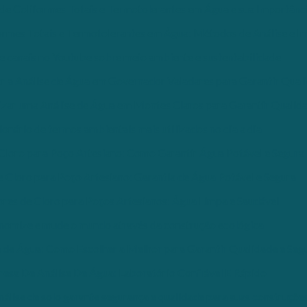
de Coliformes Totais e Termotolerantes em Água e sua Importânc
ormes Totais e Termotolerantes em Água: Métodos de Análise e I
e canais no Youtube sobre meio ambiente e sustentabilidade
ar a Análise de Água em Governador Valadares para Garantir Qual
izar uma Análise de Água em Montes Claros para Garantir Qualid
ionário de termos ambientais mais utilizados no dia a dia
Cloro para Poço Artesiano: Como Garantir Água Potável e Segura
 Cloro para Poço Artesiano: Garantia de Água Potável e Segura
res de Cloro para Poços Artesianos: Água Limpa e Saudável
nomize e mude o mundo através da construção ecológica
 de Água: Como Escolher a Melhor para Garantir Qualidade e Seg
esa De Análise De Água: Laboratório Confiável E Rápido
álise de solo garante segurança e qualidade para suas construçõe