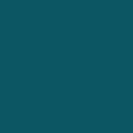
o Melhor Laboratório de Análises Ambientais em Juiz de Fora
o Preço da Análise de Água em BH e Como Garantir Qualidade
ubra o Preço do Projeto de Incêndio e Como Economizar
scubra o Preço do Projeto de Incêndio e Suas Variáveis
bra o Valor da Análise de Água de Poço e Sua Importância
 Onde Fazer Análise de Água em BH Acessíveis e Confiáveis
s Melhores Laboratórios de Análise de Água em Contagem MG
 Segredos da Análise de Água de Piscina para um Verão Perfeito
os Segredos do Laboratório de Análise de Água para Sua Saúde
a Outorga de Água para Irrigação e Seus Impactos na Agricultura
ndo a Outorga de Poço Artesiano: O Que Você Precisa Saber!
Outorga de Poço: O Que Você Precisa Saber para Conquistar a S
Pureza: A Importância da Análise e Controle de Qualidade da Ág