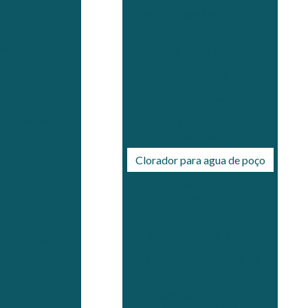
Analise de qualidade da agua
de poço valor
es
Avcb minas gerais
Cadastro mtr
as
Clorador de agua automatico
 de Resíduos
Clorador de água para
consumo humano
Clorador para agua de poço
os
Clorador de água para poço
artesiano
 Seu Projeto
Clorador automático de água
para consumo humano
de e Segurança
Clorador automatico para
poço
de da Sua Água
Clorador automatico para