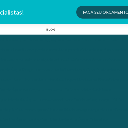
ialistas!
FAÇA SEU ORÇAMENT
BLOG
nálise da Qualidade da Água para Saúde e Bem-Estar em Belo Hor
 do ar climatizado pode aumentar a produtividade e até as vendas
ina verde ou esbranquiçada e turva? Veja como fazer tratamento.
ica da Água Preço: Fatores que Influenciam e Oportunidades de E
ua em Belo Horizonte: Entenda a Importância e os Benefícios par
ise da Água de Poços Artesianos: Saúde e Meio Ambiente
 Qualidade da Água: Fundamental para Saúde e Segurança Diárias
a de piscina: como garantir a qualidade e segurança da sua divers
álise De Água De Piscina: Mantenha Sua Água Cristalina