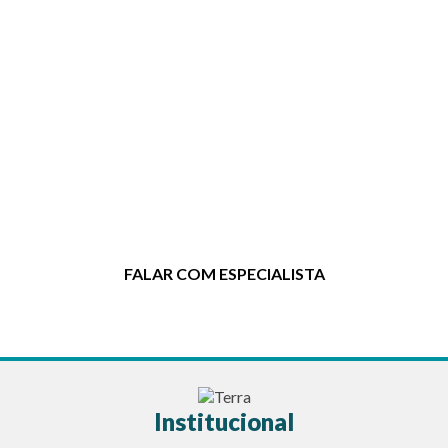
Entre em contato agora mesmo!
Clique no botão e entre em contato
para tirar dúvidas ou solicitar um
orçamento.
FALAR COM ESPECIALISTA
Institucional