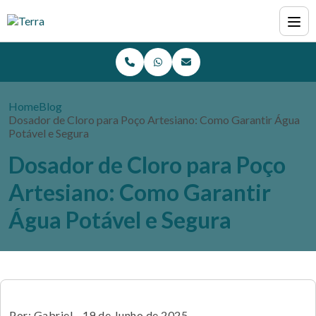
Home
Blog
Dosador de Cloro para Poço Artesiano: Como Garantir Água
Potável e Segura
Dosador de Cloro para Poço
Artesiano: Como Garantir
Água Potável e Segura
Por: Gabriel - 19 de Junho de 2025