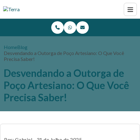
Home
Blog
Desvendando a Outorga de Poço Artesiano: O Que Você
Precisa Saber!
Desvendando a Outorga de
Poço Artesiano: O Que Você
Precisa Saber!
Por: Gabriel - 31 de Julho de 2025