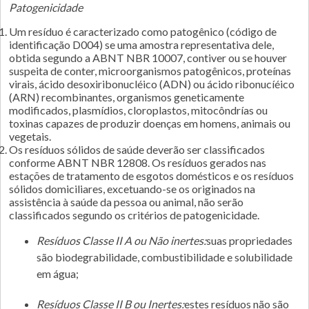
Patogenicidade
Um resíduo é caracterizado como patogênico (código de
identificação D004) se uma amostra representativa dele,
obtida segundo a ABNT NBR 10007, contiver ou se houver
suspeita de conter, microorganismos patogênicos, proteínas
virais, ácido desoxiribonucléico (ADN) ou ácido ribonucíéico
(ARN) recombinantes, organismos geneticamente
modificados, plasmídios, cloroplastos, mitocôndrías ou
toxinas capazes de produzir doenças em homens, animais ou
vegetais.
Os resíduos sólidos de saúde deverão ser classificados
conforme ABNT NBR 12808. Os resíduos gerados nas
estações de tratamento de esgotos domésticos e os resíduos
sólidos domiciliares, excetuando-se os originados na
assistência à saúde da pessoa ou animal, não serão
classificados segundo os critérios de patogenicidade.
Resíduos Classe II A ou Não inertes:
suas propriedades
são biodegrabilidade, combustibilidade e solubilidade
em água;
Resíduos Classe II B ou Inertes:
estes resíduos não são