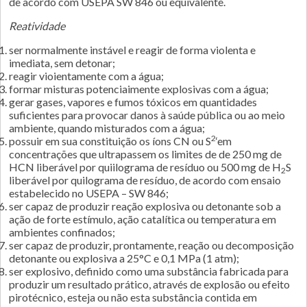
de acordo com USEPA SW 846 ou equivalente.
Reatividade
ser normalmente instável e reagir de forma violenta e
imediata, sem detonar;
reagir vioientamente com a água;
formar misturas potenciaimente explosivas com a água;
gerar gases, vapores e fumos tóxicos em quantidades
suficientes para provocar danos à saúde pública ou ao meio
ambiente, quando misturados com a água;
2
possuir em sua constituição os íons CN ou S
‘em
concentrações que ultrapassem os limites de de 250 mg de
HCN liberável por quiilograma de resíduo ou 500 mg de H
S
2
liberável por quilograma de resíduo, de acordo com ensaio
estabelecido no USEPA – SW 846;
ser capaz de produzir reação explosiva ou detonante sob a
ação de forte estímulo, ação catalítica ou temperatura em
ambientes confinados;
ser capaz de produzir, prontamente, reação ou decomposição
detonante ou explosiva a 25°C e 0,1 MPa (1 atm);
ser explosivo, definido como uma substância fabricada para
produzir um resultado prático, através de explosão ou efeito
pirotécnico, esteja ou não esta substância contida em