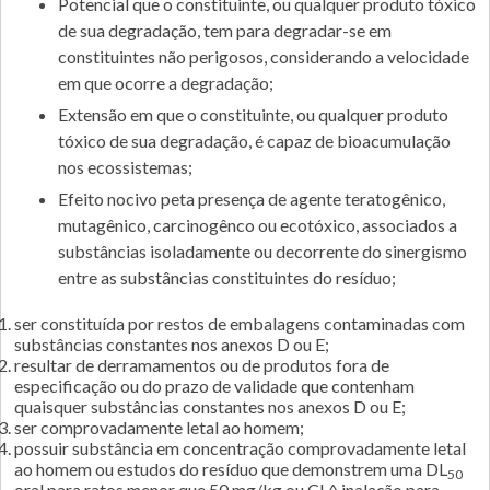
potencial que o constituinte, ou qualquer produto tóxico
de sua degradação, tem para degradar-se em
constituintes não perigosos, considerando a velocidade
em que ocorre a degradação;
extensão em que o constituinte, ou qualquer produto
tóxico de sua degradação, é capaz de bioacumulação
nos ecossistemas;
efeito nocivo peta presença de agente teratogênico,
mutagênico, carcinogênco ou ecotóxico, associados a
substâncias isoladamente ou decorrente do sinergismo
entre as substâncias constituintes do resíduo;
ser constituída por restos de embalagens contaminadas com
substâncias constantes nos anexos D ou E;
resultar de derramamentos ou de produtos fora de
especificação ou do prazo de validade que contenham
quaisquer substâncias constantes nos anexos D ou E;
ser comprovadamente letal ao homem;
possuir substância em concentração comprovadamente letal
ao homem ou estudos do resíduo que demonstrem uma DL
50
oral para ratos menor que 50 mg/kg ou CL^ inalação para