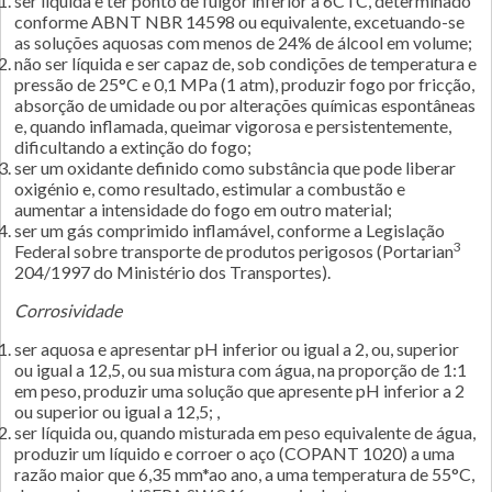
ser líquida e ter ponto de fulgor inferior a 6CTC, determinado
conforme ABNT NBR 14598 ou equivalente, excetuando-se
as soluções aquosas com menos de 24% de álcool em volume;
não ser líquida e ser capaz de, sob condições de temperatura e
pressão de 25°C e 0,1 MPa (1 atm), produzir fogo por fricção,
absorção de umidade ou por alterações químicas espontâneas
e, quando inflamada, queimar vigorosa e persistentemente,
dificultando a extinção do fogo;
ser um oxidante definido como substância que pode liberar
oxigénio e, como resultado, estimular a combustão e
aumentar a intensidade do fogo em outro material;
ser um gás comprimido inflamável, conforme a Legislação
3
Federal sobre transporte de produtos perigosos (Portarian
204/1997 do Ministério dos Transportes).
Corrosividade
ser aquosa e apresentar pH inferior ou igual a 2, ou, superior
ou igual a 12,5, ou sua mistura com água, na proporção de 1:1
em peso, produzir uma solução que apresente pH inferior a 2
ou superior ou igual a 12,5; ,
ser líquida ou, quando misturada em peso equivalente de água,
produzir um líquido e corroer o aço (COPANT 1020) a uma
razão maior que 6,35 mm*ao ano, a uma temperatura de 55°C,