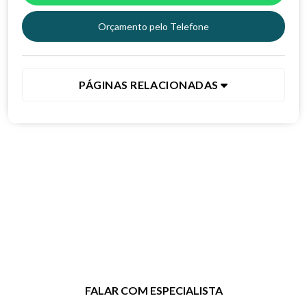
Orçamento pelo Telefone
PÁGINAS RELACIONADAS
Entre em contato agora mesmo!
Clique no botão e entre em contato
para tirar dúvidas ou solicitar um
orçamento.
FALAR COM ESPECIALISTA