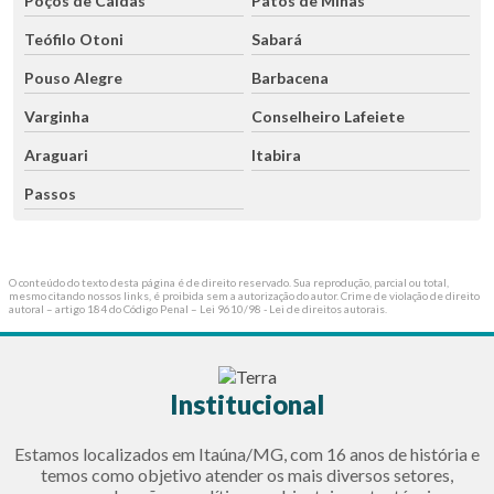
Poços de Caldas
Patos de Minas
Teófilo Otoni
Sabará
Pouso Alegre
Barbacena
Varginha
Conselheiro Lafeiete
Araguari
Itabira
Passos
O conteúdo do texto desta página é de direito reservado. Sua reprodução, parcial ou total,
mesmo citando nossos links, é proibida sem a autorização do autor. Crime de violação de direito
autoral – artigo 184 do Código Penal –
Lei 9610/98 - Lei de direitos autorais
.
Institucional
Estamos localizados em Itaúna/MG, com 16 anos de história e
temos como objetivo atender os mais diversos setores,